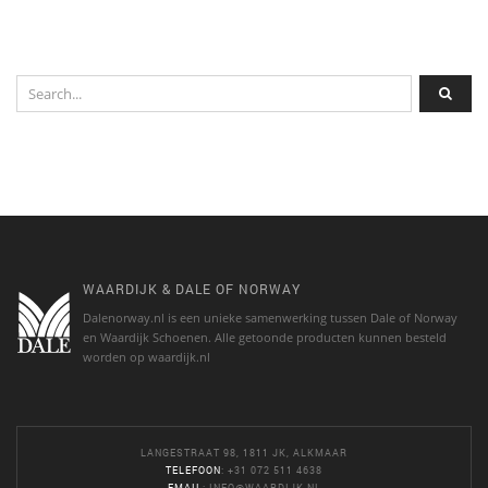
WAARDIJK & DALE OF NORWAY
Dalenorway.nl is een unieke samenwerking tussen Dale of Norway
en Waardijk Schoenen. Alle getoonde producten kunnen besteld
worden op waardijk.nl
LANGESTRAAT 98, 1811 JK, ALKMAAR
TELEFOON
: +31 072 511 4638
EMAIL
:
INFO@WAARDIJK.NL