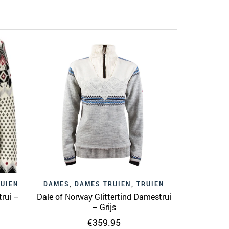
HEREN
,
H
Dale of Nor
RUIEN
DAMES
,
DAMES TRUIEN
,
TRUIEN
rui –
Dale of Norway Glittertind Damestrui
– Grijs
€
359.95