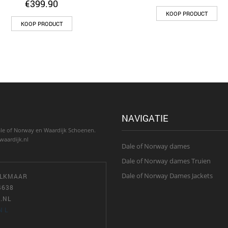
€
399.90
KOOP PRODUCT
KOOP PRODUCT
NAVIGATIE
le of Norway en Waardijk Schoenen.
waardijk.nl
Dale of Norway dames
Dale of Norway dames Truien
Dale of Norway Dames Jackets
 ALKMAAR
4638
.NL
NL