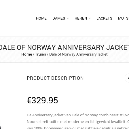
HOME
DAMES
HEREN
JACKETS
MUTS
DALE OF NORWAY ANNIVERSARY JACKE
Home
/
Truien
/
Dale of Norway Anniversary Jacket
PRODUCT DESCRIPTION
€
329.95
De Anniversary Jacket van Dale of Norway combineert stijlvo
Noorse breitraditie met moderne en lichtgewicht kwaliteit.
van 100% hoogwaardige wol, met subtiele details als gebrei