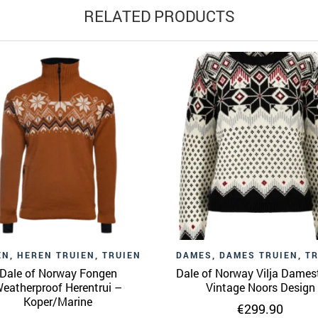
RELATED PRODUCTS
EN
,
HEREN TRUIEN
,
TRUIEN
DAMES
,
DAMES TRUIEN
,
T
Dale of Norway Fongen
Dale of Norway Vilja Damest
eatherproof Herentrui –
Vintage Noors Design
Koper/Marine
€
299.90