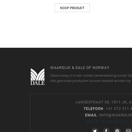
KOOP PRODUCT
WAARDIJK & DALE OF NORWAY
Dalenorway.nl is een unieke samenwerking tussen Da
Alle getoonde producten kunnen besteld worden op 
LANGESTRAAT 98, 1811 JK,
TELEFOON
: +31 072 511 
EMAIL
:
INFO@WAARDIJK
WWW.WAARDIJK.