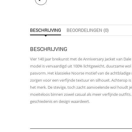
BESCHRIJVING
BEOORDELINGEN (0)
BESCHRIJVING
Vier 140 jaar breikunst met de Anniversary Jacket van Dal
model is vervaardigd uit 100% lichtgewicht, duurzame wo
pasvorm. Het klassieke Noorse motief van de achtbladige ro
zorgen voor een verfijnde textuur en silhouet. Achterop is
het merk. De stevige, toch zacht aanvoelende wol houdt je
moeiteloos binnen zowel casual als meer verfijnde outfits. E
geschiedenis en design waardeert.