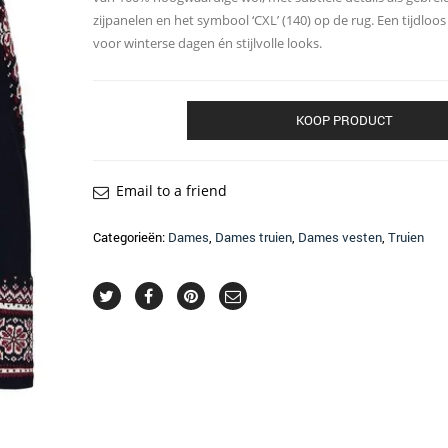
zijpanelen en het symbool ‘CXL’ (140) op de rug. Een tijdloos
voor winterse dagen én stijlvolle looks.
KOOP PRODUCT
Email to a friend
Categorieën:
Dames
,
Dames truien
,
Dames vesten
,
Truien