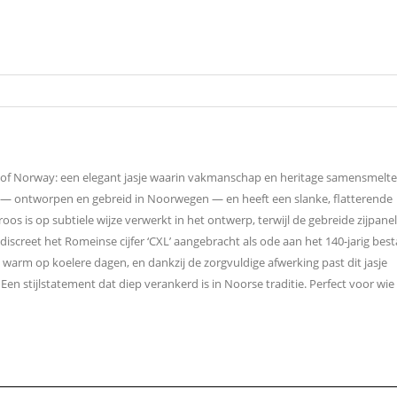
e of Norway: een elegant jasje waarin vakmanschap en heritage samensmelte
l — ontworpen en gebreid in Noorwegen — en heeft een slanke, flatterende
os is op subtiele wijze verwerkt in het ontwerp, terwijl de gebreide zijpane
 discreet het Romeinse cijfer ‘CXL’ aangebracht als ode aan het 140-jarig bes
 warm op koelere dagen, en dankzij de zorgvuldige afwerking past dit jasje
en stijlstatement dat diep verankerd is in Noorse traditie. Perfect voor wie 