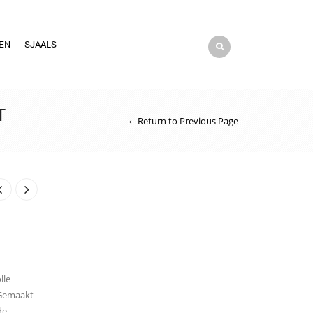
EN
SJAALS
T
Return to Previous Page
lle
 Gemaakt
de