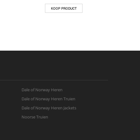
KOOP PRODUCT
Dale of Norway Heren
Dale of Norway Heren Truien
Dale of Norway Heren Jackets
Noorse Truien