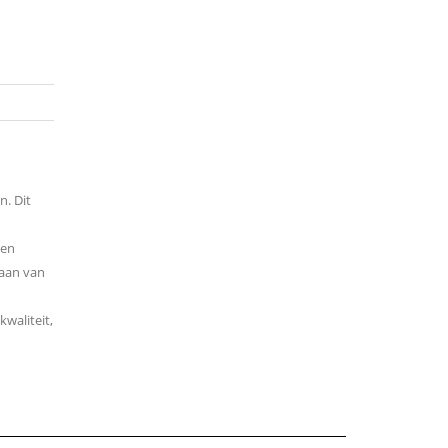
n. Dit
len
taan van
kwaliteit,