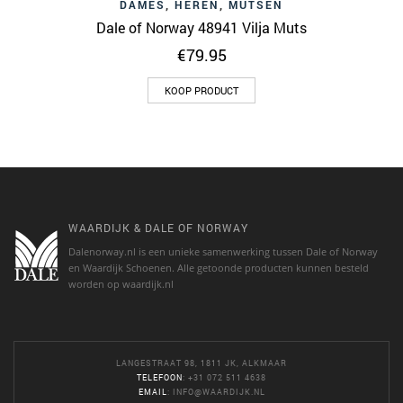
DAMES
,
HEREN
,
MUTSEN
Dale of Norway 48941 Vilja Muts
€
79.95
KOOP PRODUCT
WAARDIJK & DALE OF NORWAY
Dalenorway.nl is een unieke samenwerking tussen Dale of Norway
en Waardijk Schoenen. Alle getoonde producten kunnen besteld
worden op waardijk.nl
LANGESTRAAT 98, 1811 JK, ALKMAAR
TELEFOON
: +31 072 511 4638
EMAIL
:
INFO@WAARDIJK.NL