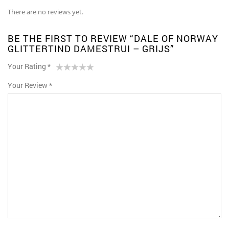
There are no reviews yet.
BE THE FIRST TO REVIEW “DALE OF NORWAY
GLITTERTIND DAMESTRUI – GRIJS”
Your Rating
*
1
2
3 van
4 van de 5
5 van de 5
Your Review
*
van
van
de 5
sterren
sterren
de
de 5
sterren
5
sterren
sterren