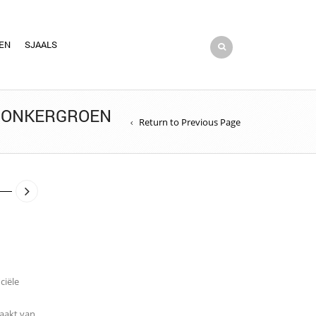
EN
SJAALS
 DONKERGROEN
Return to Previous Page
ciële
aakt van