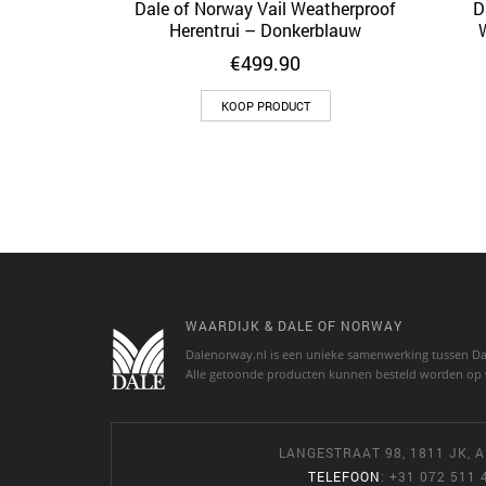
Dale of Norway Vail Weatherproof
D
Herentrui – Donkerblauw
€
499.90
KOOP PRODUCT
WAARDIJK & DALE OF NORWAY
Dalenorway.nl is een unieke samenwerking tussen Da
Alle getoonde producten kunnen besteld worden op 
LANGESTRAAT 98, 1811 JK,
TELEFOON
: +31 072 511 