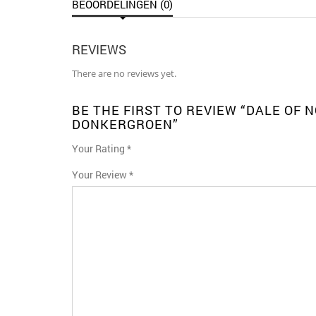
BEOORDELINGEN (0)
REVIEWS
There are no reviews yet.
BE THE FIRST TO REVIEW “DALE OF
DONKERGROEN”
Your Rating
*
1
2
3 van
4 van de 5
5 van de 5
Your Review
*
van
van
de 5
sterren
sterren
de
de 5
sterren
5
sterren
sterren