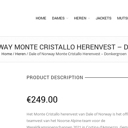
HOME
DAMES
HEREN
JACKETS
MUTS
WAY MONTE CRISTALLO HERENVEST –
Home
/
Heren
/
Dale of Norway Monte Cristallo Herenvest – Donkergroen
PRODUCT DESCRIPTION
€
249.00
Het Monte Cristallo herenvest van Dale of Norway is het offi
teamvest van het Noorse Alpine-team voor de
Wereldkampioenschappen 2021 in Cortina d’Ampezzo. Gem