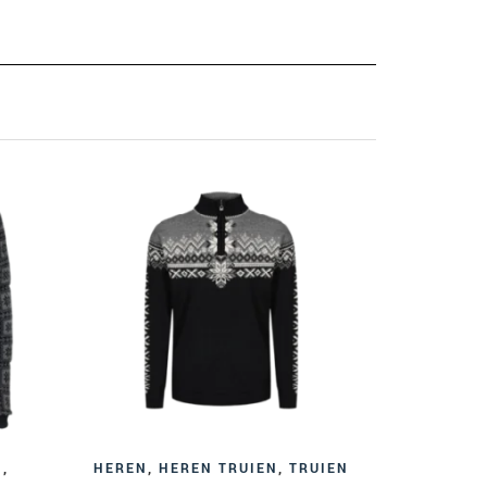
HERE
Dale o
Windstop
N
,
HEREN
,
HEREN TRUIEN
,
TRUIEN