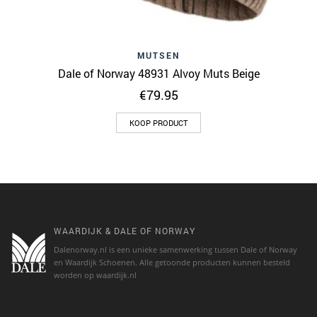
MUTSEN
Dale of Norway 48931 Alvoy Muts Beige
€
79.95
KOOP PRODUCT
WAARDIJK & DALE OF NORWAY
Dalenorway.nl is een unieke samenwerking tussen Dale of Norway
en Waardijk Schoenen. Alle getoonde producten kunnen besteld
worden op waardijk.nl