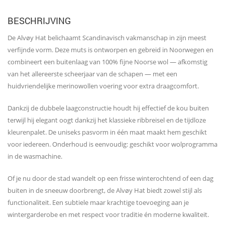
BESCHRIJVING
De Alvøy Hat belichaamt Scandinavisch vakmanschap in zijn meest
verfijnde vorm. Deze muts is ontworpen en gebreid in Noorwegen en
combineert een buitenlaag van 100% fijne Noorse wol — afkomstig
van het allereerste scheerjaar van de schapen — met een
huidvriendelijke merinowollen voering voor extra draagcomfort.
Dankzij de dubbele laagconstructie houdt hij effectief de kou buiten
terwijl hij elegant oogt dankzij het klassieke ribbreisel en de tijdloze
kleurenpalet. De uniseks pasvorm in één maat maakt hem geschikt
voor iedereen. Onderhoud is eenvoudig: geschikt voor wolprogramma
in de wasmachine.
Of je nu door de stad wandelt op een frisse winterochtend of een dag
buiten in de sneeuw doorbrengt, de Alvøy Hat biedt zowel stijl als
functionaliteit. Een subtiele maar krachtige toevoeging aan je
wintergarderobe en met respect voor traditie én moderne kwaliteit.