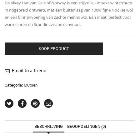
De Alvøy Hat van Dale of Norway is een stijlvolle, uniseks wintermuts
in ribgebreid ontwerp, met een buitenlaag van 100% fijne Noorse wol
en een binnenvoering van zachte merinowol. Eén maat, perfect voor
warme oren en Scandinavische eenvoud.
KOOP PRODUCT
Email to a friend
Categorie:
Mutsen
BESCHRIJVING
BEOORDELINGEN (0)