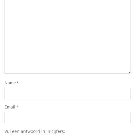
de
de 5
sterren
5
sterren
sterren
Name
*
Email
*
Vul een antwoord in in cijfers: