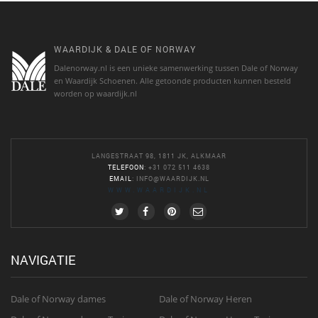
WAARDIJK & DALE OF NORWAY
Dalenorway.nl is een unieke samenwerking tussen Dale of Norway
en Waardijk Schoenen. Alle getoonde producten kunnen besteld
worden op waardijk.nl
LANGESTRAAT 98, 1811 JK, ALKMAAR
TELEFOON
: +31 072 511 4638
EMAIL
:
INFO@WAARDIJK.NL
WWW.WAARDIJK.NL
NAVIGATIE
Dale of Norway dames
Dale of Norway Heren