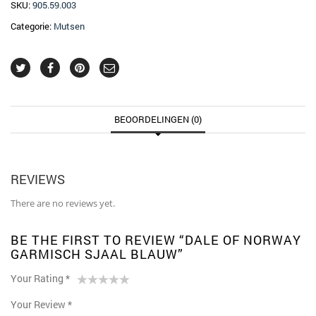
SKU:
905.59.003
Categorie:
Mutsen
BEOORDELINGEN (0)
REVIEWS
There are no reviews yet.
BE THE FIRST TO REVIEW “DALE OF NORWAY
GARMISCH SJAAL BLAUW”
Your Rating
*
1
2
3 van
4 van de 5
5 van de 5
Your Review
*
van
van
de 5
sterren
sterren